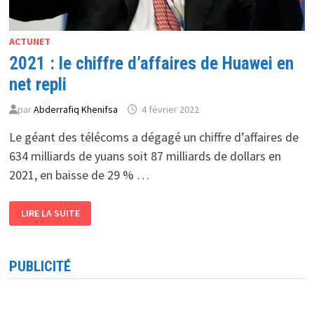
ACTUNET
2021 : le chiffre d’affaires de Huawei en
net repli
par
Abderrafiq Khenifsa
4 février 2022
Le géant des télécoms a dégagé un chiffre d’affaires de
634 milliards de yuans soit 87 milliards de dollars en
2021, en baisse de 29 % …
2021 :
LIRE LA SUITE
LE
CHIFFRE
D’AFFAIRES
DE
HUAWEI
PUBLICITÉ
EN
NET
REPLI