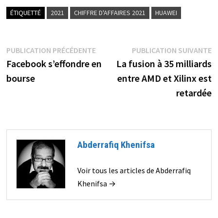
ÉTIQUETTÉ
2021
CHIFFRE D'AFFAIRES 2021
HUAWEI
Navigation
Publication
P
PUBLICATION PRÉCÉDENTE
PUBLICATION SUIVANTE
précédente :
s
Facebook s’effondre en
La fusion à 35 milliards
de
bourse
entre AMD et Xilinx est
l’article
retardée
Abderrafiq Khenifsa
Voir tous les articles de Abderrafiq
Khenifsa →