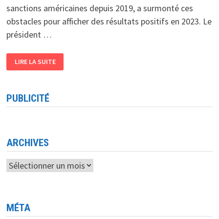
sanctions américaines depuis 2019, a surmonté ces
obstacles pour afficher des résultats positifs en 2023. Le
président …
HUAWEI
LIRE LA SUITE
EN
2023
RÉSILIENCE
ET
CROISSANCE
PUBLICITÉ
FACE
AUX
DÉFIS
GÉOPOLITIQUES
ET
ÉCONOMIQUES
ARCHIVES
Archives
MÉTA