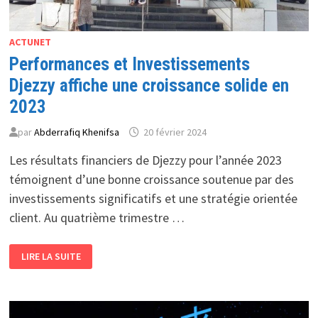
ACTUNET
Performances et Investissements
Djezzy affiche une croissance solide en
2023
par
Abderrafiq Khenifsa
20 février 2024
Les résultats financiers de Djezzy pour l’année 2023
témoignent d’une bonne croissance soutenue par des
investissements significatifs et une stratégie orientée
client. Au quatrième trimestre …
PERFORMANCES
LIRE LA SUITE
ET
INVESTISSEMENTS
DJEZZY
AFFICHE
UNE
CROISSANCE