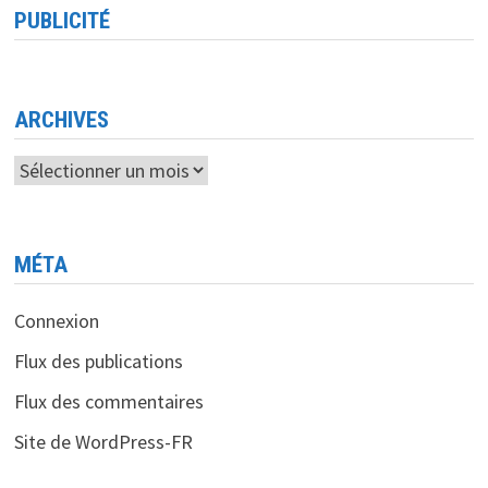
EN
PUBLICITÉ
RÉSERVANT
1%
DE
SON
CHIFFRE
D’AFFAIRES
POUR
ARCHIVES
LES
STARTUPS
ET
Archives
LA
NUMÉRISATION
EN
ALGÉRIE
MÉTA
Connexion
Flux des publications
Flux des commentaires
Site de WordPress-FR