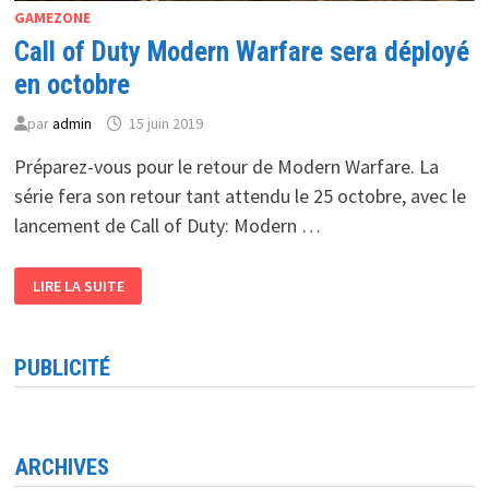
GAMEZONE
Call of Duty Modern Warfare sera déployé
en octobre
par
admin
15 juin 2019
Préparez-vous pour le retour de Modern Warfare. La
série fera son retour tant attendu le 25 octobre, avec le
lancement de Call of Duty: Modern …
CALL
LIRE LA SUITE
OF
DUTY
MODERN
WARFARE
SERA
PUBLICITÉ
DÉPLOYÉ
EN
OCTOBRE
ARCHIVES