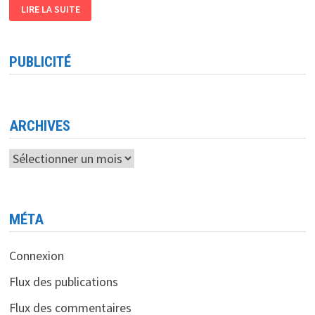
FRUIT
LIRE LA SUITE
D’UN
PARTENARIAT
ENTRE
ICOSNET
ET
PUBLICITÉ
EASYPHONE
QUAND
LA
« RELATION
CLIENT »
DEVIENT
ABORDABLE
ARCHIVES
Archives
MÉTA
Connexion
Flux des publications
Flux des commentaires