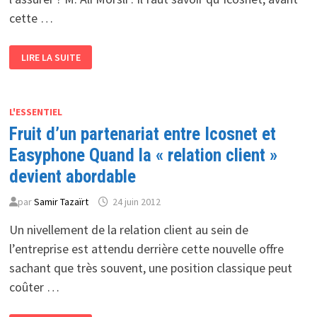
cette …
M.
LIRE LA SUITE
ALI
MORSLI,
DIRECTEUR
GÉNÉRAL
ADJOINT :
« ICOSNET
L'ESSENTIEL
S’EST
Fruit d’un partenariat entre Icosnet et
FORTEMENT
ORIENTÉE
VERS
Easyphone Quand la « relation client »
LES
SERVICES
devient abordable
À
VALEUR
AJOUTÉE »
par
Samir Tazaïrt
24 juin 2012
Un nivellement de la relation client au sein de
l’entreprise est attendu derrière cette nouvelle offre
sachant que très souvent, une position classique peut
coûter …