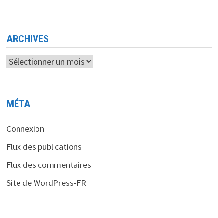
LA
1ÈRE
ÉDITION
DU
BUSINESS
ROAD
ARCHIVES
UN
ÉVÉNEMENT
DE
Archives
BUSINESS
GAME
INNOVANT
MÉTA
Connexion
Flux des publications
Flux des commentaires
Site de WordPress-FR