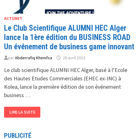
ACTUNET
Le Club Scientifique ALUMNI HEC Alger
lance la 1ère édition du BUSINESS ROAD
Un événement de business game innovant
par
Abderrafiq Khenifsa
26 avril 2023
Le club scientifique ALUMNI HEC Alger, basé à l’Ecole
des Hautes Etudes Commerciales (EHEC ex-INC) à
Kolea, lance la première édition de son événement
business …
LE
LIRE LA SUITE
CLUB
SCIENTIFIQUE
ALUMNI
HEC
ALGER
PUBLICITÉ
LANCE