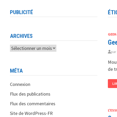
PUBLICITÉ
ÉTI
GEEK
ARCHIVES
Gee
Archives
pa
Mous
de t
MÉTA
GE
Connexion
LI
WE
:
LE
Flux des publications
NO
DI
Flux des commentaires
SU
L'ESS
Site de WordPress-FR