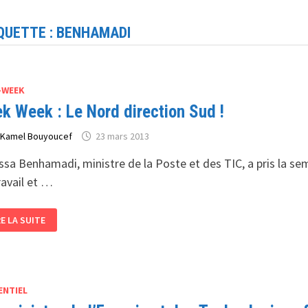
QUETTE :
BENHAMADI
-WEEK
k Week : Le Nord direction Sud !
r
Kamel Bouyoucef
23 mars 2013
sa Benhamadi, ministre de la Poste et des TIC, a pris la sema
ravail et …
EK
RE LA SUITE
EK
RD
RECTION
D !
ENTIEL