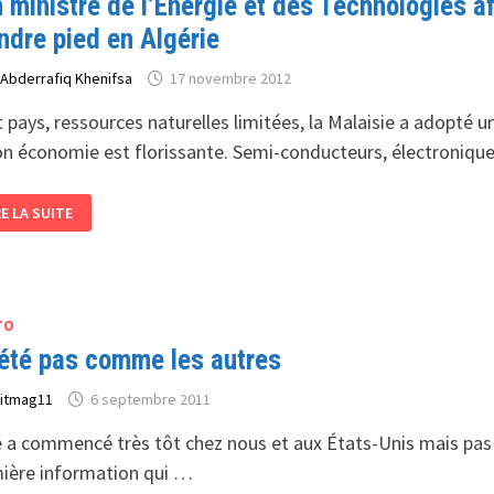
 ministre de l’Energie et des Technologies a
ndre pied en Algérie
r
Abderrafiq Khenifsa
17 novembre 2012
t pays, ressources naturelles limitées, la Malaisie a adopté 
on économie est florissante. Semi-conducteurs, électroniqu
N
RE LA SUITE
NISTRE
ENERGIE
S
CHNOLOGIES
FICHE
TO
S
BITIONS
été pas comme les autres
LAISIE
UHAITE
r
itmag11
6 septembre 2011
ENDRE
ED
é a commencé très tôt chez nous et aux États-Unis mais pas
GÉRIE
ière information qui …