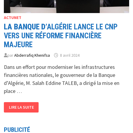
ACTUNET
LA BANQUE D
’ALGÉRIE LANCE LE CNP
VERS UNE RÉFORME FINANCIÈRE
MAJEURE
par
Abderrafiq Khenifsa
8 avril 2024
Dans un effort pour moderniser les infrastructures
financières nationales, le gouverneur de la Banque
d’Algérie, M. Salah Eddine TALEB, a dirigé la mise en
place …
LA
LIRE LA SUITE
BANQUE
D
’ALGÉRIE
LANCE
LE
CNP
PUBLICITÉ
VERS