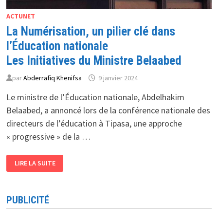
ACTUNET
La Numérisation, un pilier clé dans
l’Éducation nationale
Les Initiatives du Ministre Belaabed
par
Abderrafiq Khenifsa
9 janvier 2024
Le ministre de l’Éducation nationale, Abdelhakim
Belaabed, a annoncé lors de la conférence nationale des
directeurs de l’éducation à Tipasa, une approche
« progressive » de la …
LA
LIRE LA SUITE
NUMÉRISATION,
UN
PILIER
CLÉ
DANS
PUBLICITÉ
L’ÉDUCATION
NATIONALE
LES