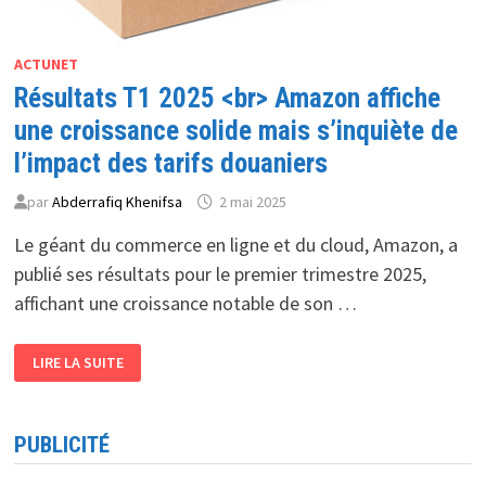
ACTUNET
Résultats T1 2025 <br> Amazon affiche
une croissance solide mais s’inquiète de
l’impact des tarifs douaniers
par
Abderrafiq Khenifsa
2 mai 2025
Le géant du commerce en ligne et du cloud, Amazon, a
publié ses résultats pour le premier trimestre 2025,
affichant une croissance notable de son …
RÉSULTATS
LIRE LA SUITE
T1
2025
<BR>
AMAZON
AFFICHE
PUBLICITÉ
UNE
CROISSANCE
SOLIDE