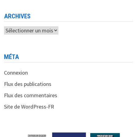
MAIS
S’INQUIÈTE
DE
L’IMPACT
ARCHIVES
DES
TARIFS
DOUANIERS
Archives
MÉTA
Connexion
Flux des publications
Flux des commentaires
Site de WordPress-FR