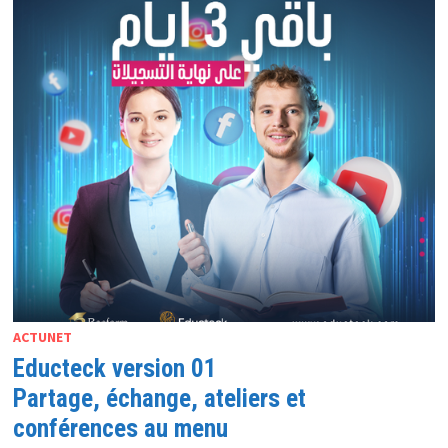
PUCES
NEUROMORPHIQUES
ACTUNET
Educteck version 01
Partage, échange, ateliers et
conférences au menu