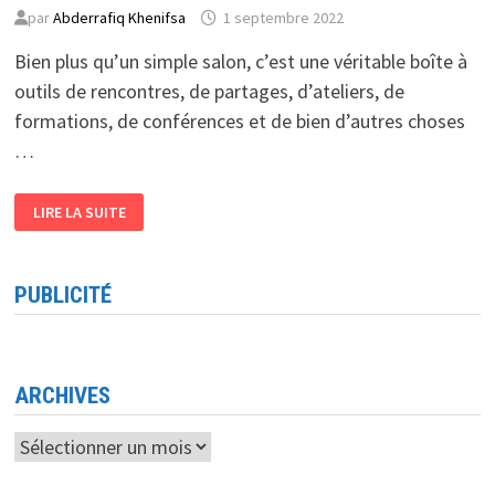
par
Abderrafiq Khenifsa
1 septembre 2022
Bien plus qu’un simple salon, c’est une véritable boîte à
outils de rencontres, de partages, d’ateliers, de
formations, de conférences et de bien d’autres choses
…
EDUCTECK
LIRE LA SUITE
VERSION
01
PARTAGE,
ÉCHANGE,
ATELIERS
PUBLICITÉ
ET
CONFÉRENCES
AU
MENU
ARCHIVES
Archives