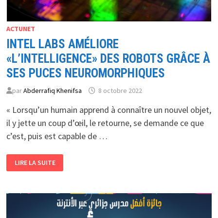
ACTUNET
INTEL LABS AMÉLIORE
«L’INTELLIGENCE» DES ROBOTS GRÂCE À
SES PUCES NEUROMORPHIQUES
par
Abderrafiq Khenifsa
8 octobre 2022
« Lorsqu’un humain apprend à connaître un nouvel objet,
il y jette un coup d’œil, le retourne, se demande ce que
c’est, puis est capable de …
INTEL
LIRE LA SUITE
LABS
AMÉLIORE
«L’INTELLIGENCE»
DES
ROBOTS
GRÂCE
À
SES