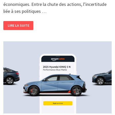
économiques. Entre la chute des actions, l’incertitude
liée à ses politiques …
QUAND
LIRE LA SUITE
LA
BOURSE
VACILLE
SOUS
L’EFFET
POLITIQUE
<BR>
L’IMPACT
DE
LA
PRÉSIDENCE
TRUMP
SUR
LES
GÉANTS
DE
LA
TECH