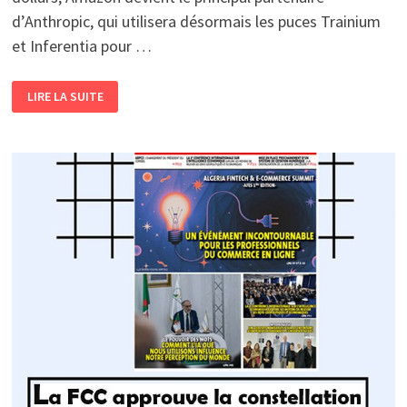
d’Anthropic, qui utilisera désormais les puces Trainium
et Inferentia pour …
INVESTISSEMENT
LIRE LA SUITE
STRATÉGIQUE
D’AMAZON
DANS
L’IA
4
MILLIARDS
DE
DOLLARS
DE
PLUS
POUR
ANTHROPIC