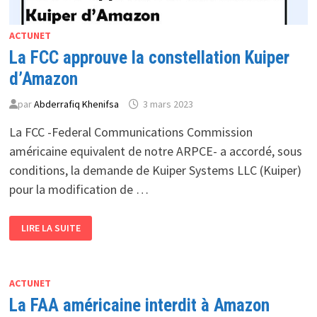
ACTUNET
La FCC approuve la constellation Kuiper
d’Amazon
par
Abderrafiq Khenifsa
3 mars 2023
La FCC -Federal Communications Commission
américaine equivalent de notre ARPCE- a accordé, sous
conditions, la demande de Kuiper Systems LLC (Kuiper)
pour la modification de …
LA
LIRE LA SUITE
FCC
APPROUVE
LA
CONSTELLATION
KUIPER
D’AMAZON
ACTUNET
La FAA américaine interdit à Amazon