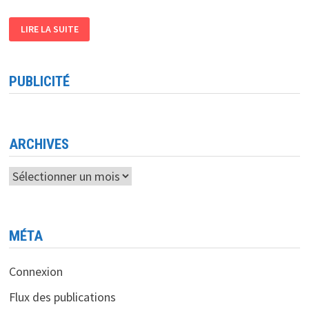
AMAZON
LIRE LA SUITE
LANCE
UN
SITE
MADE
IN
PUBLICITÉ
INDIA
ARCHIVES
Archives
MÉTA
Connexion
Flux des publications