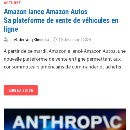
ACTUNET
Amazon lance Amazon Autos
Sa plateforme de vente de véhicules en
ligne
par
Abderrafiq Khenifsa
10 décembre 2024
À partir de ce mardi, Amazon a lancé Amazon Autos, une
nouvelle plateforme de vente en ligne permettant aux
consommateurs américains de commander et acheter
…
AMAZON
LIRE LA SUITE
LANCE
AMAZON
AUTOS
SA
PLATEFORME
DE
VENTE
DE
VÉHICULES
EN