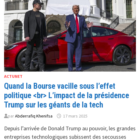
MAIS
S’INQUIÈTE
DE
L’IMPACT
DES
TARIFS
DOUANIERS
ACTUNET
Quand la Bourse vacille sous l’effet
politique <br> L’impact de la présidence
Trump sur les géants de la tech
par
Abderrafiq Khenifsa
17 mars 2025
Depuis l’arrivée de Donald Trump au pouvoir, les grandes
entreprises technologiques subissent des secousses