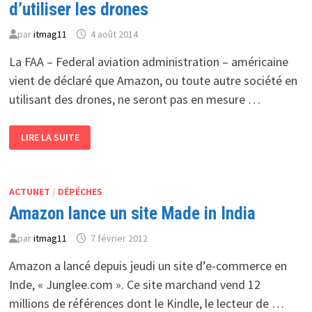
d’utiliser les drones
par
itmag11
4 août 2014
La FAA – Federal aviation administration – américaine
vient de déclaré que Amazon, ou toute autre société en
utilisant des drones, ne seront pas en mesure …
LA
LIRE LA SUITE
FAA
AMÉRICAINE
INTERDIT
À
AMAZON
D’UTILISER
ACTUNET
/
DÉPÉCHES
LES
Amazon lance un site Made in India
DRONES
par
itmag11
7 février 2012
Amazon a lancé depuis jeudi un site d’e-commerce en
Inde, « Junglee.com ». Ce site marchand vend 12
millions de références dont le Kindle, le lecteur de …