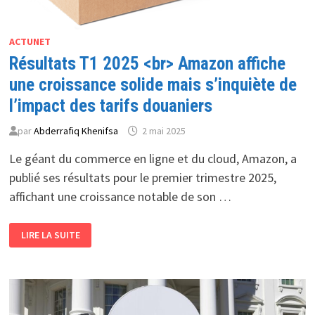
ACTUNET
Résultats T1 2025 <br> Amazon affiche
une croissance solide mais s’inquiète de
l’impact des tarifs douaniers
par
Abderrafiq Khenifsa
2 mai 2025
Le géant du commerce en ligne et du cloud, Amazon, a
publié ses résultats pour le premier trimestre 2025,
affichant une croissance notable de son …
RÉSULTATS
LIRE LA SUITE
T1
2025
<BR>
AMAZON
AFFICHE
UNE
CROISSANCE
SOLIDE