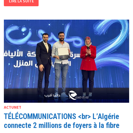
LIRE LA SUITE
DE
L’UNIVERSITÉ
<BR>
LE
SECTEUR
DE
L’ENSEIGNEMENT
SUPÉRIEUR
SE
DOTE
DE
5
NOUVELLES
PLATEFORMES
NUMÉRIQUES
ACTUNET
TÉLÉCOMMUNICATIONS <br> L’Algérie
connecte 2 millions de foyers à la fibre