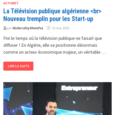
ACTUNET
La Télévision publique algérienne <br>
Nouveau tremplin pour les Start-up
par
Abderrafiq Khenifsa
23 mai 2025
Fini le temps où la télévision publique ne faisait que
diffuser ! En Algérie, elle se positionne désormais
comme un acteur économique majeur, un véritable …
LA
LIRE LA SUITE
TÉLÉVISION
PUBLIQUE
ALGÉRIENNE
<BR>
NOUVEAU
TREMPLIN
POUR
LES
START-
UP