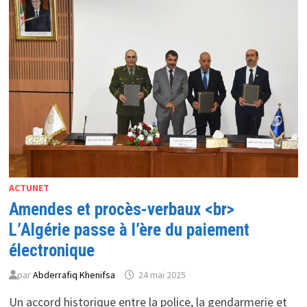
UN
PILIER
STRATÉGIQUE
POUR
LE
TOURISME
ET
LE
COMMERCE
ACTUNET
Amendes et procès-verbaux <br>
L’Algérie passe à l’ère du paiement
électronique
par
Abderrafiq Khenifsa
24 mai 2025
Un accord historique entre la police, la gendarmerie et