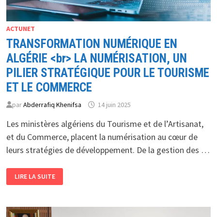
ACTUNET
TRANSFORMATION NUMÉRIQUE EN
ALGÉRIE <br> LA NUMÉRISATION, UN
PILIER STRATÉGIQUE POUR LE TOURISME
ET LE COMMERCE
par
Abderrafiq Khenifsa
14 juin 2025
Les ministères algériens du Tourisme et de l’Artisanat,
et du Commerce, placent la numérisation au cœur de
leurs stratégies de développement. De la gestion des …
TRANSFORMATION
LIRE LA SUITE
NUMÉRIQUE
EN
ALGÉRIE
<BR>
LA
NUMÉRISATION,