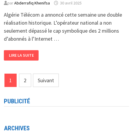
par
Abderrafiq Khenifsa
30 avril 2025
Algérie Télécom a annoncé cette semaine une double
réalisation historique. L’opérateur national a non
seulement dépassé le cap symbolique des 2 millions
d’abonnés à l’Internet …
TÉLÉCOMMUNICATIONS
LIRE LA SUITE
<BR>
L’ALGÉRIE
CONNECTE
2
MILLIONS
Pagination
DE
1
2
Suivant
FOYERS
À
des
LA
FIBRE
publications
PUBLICITÉ
ARCHIVES