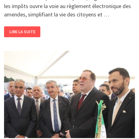
les impôts ouvre la voie au règlement électronique des
amendes, simplifiant la vie des citoyens et …
AMENDES
LIRE LA SUITE
ET
PROCÈS-
VERBAUX
<BR>
L’ALGÉRIE
PASSE
À
L’ÈRE
DU
PAIEMENT
ÉLECTRONIQUE