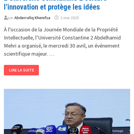
l’innovation et protège les idées
par
Abderrafiq Khenifsa
2 mai 2025
À l’occasion de la Journée Mondiale de la Propriété
Intellectuelle, l’Université Constantine 2 Abdelhamid
Mehri a organisé, le mercredi 30 avril, un événement
scientifique majeur. …
CONSTRUIRE
LIRE LA SUITE
L’AVENIR
NUMÉRIQUE
<BR>
L’UNIVERSITÉ
CONSTANTINE
2
CÉLÈBRE
L’INNOVATION
ET
PROTÈGE
LES
IDÉES