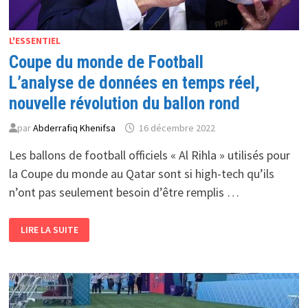
L'ESSENTIEL
Coupe du monde de Football
L’analyse de données en temps réel,
nouvelle révolution du ballon rond
par
Abderrafiq Khenifsa
16 décembre 2022
Les ballons de football officiels « Al Rihla » utilisés pour
la Coupe du monde au Qatar sont si high-tech qu’ils
n’ont pas seulement besoin d’être remplis …
COUPE
LIRE LA SUITE
DU
MONDE
DE
FOOTBALL
L’ANALYSE
DE
DONNÉES
EN