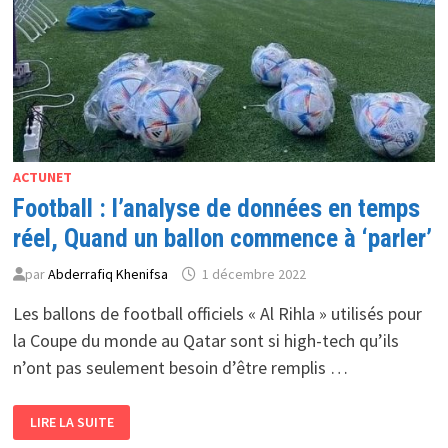
TEMPS
RÉEL,
NOUVELLE
RÉVOLUTION
DU
BALLON
ROND
ACTUNET
Football : l’analyse de données en temps
réel, Quand un ballon commence à ‘parler’
par
Abderrafiq Khenifsa
1 décembre 2022
Les ballons de football officiels « Al Rihla » utilisés pour
la Coupe du monde au Qatar sont si high-tech qu’ils
n’ont pas seulement besoin d’être remplis …
FOOTBALL :
LIRE LA SUITE
L’ANALYSE
DE