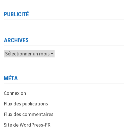
DONNÉES
EN
TEMPS
PUBLICITÉ
RÉEL,
QUAND
UN
BALLON
COMMENCE
À
‘PARLER’
ARCHIVES
Archives
MÉTA
Connexion
Flux des publications
Flux des commentaires
Site de WordPress-FR