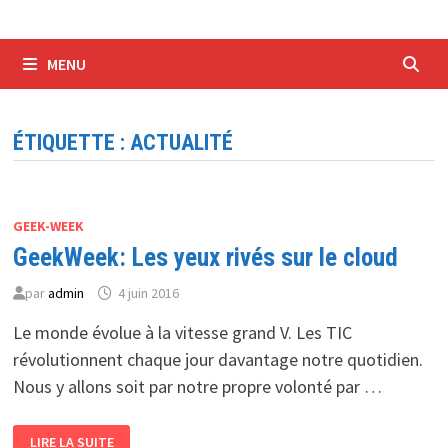
MENU
ÉTIQUETTE :
ACTUALITÉ
GEEK-WEEK
GeekWeek: Les yeux rivés sur le cloud
par
admin
4 juin 2016
Le monde évolue à la vitesse grand V. Les TIC
révolutionnent chaque jour davantage notre quotidien.
Nous y allons soit par notre propre volonté par …
GEEKWEEK:
LIRE LA SUITE
LES