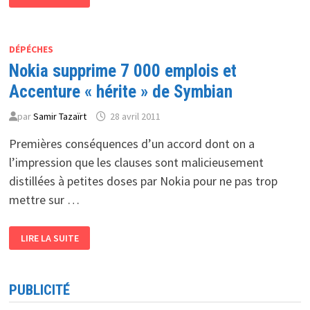
YEUX
RIVÉS
SUR
LE
CLOUD
DÉPÉCHES
Nokia supprime 7 000 emplois et
Accenture « hérite » de Symbian
par
Samir Tazaïrt
28 avril 2011
Premières conséquences d’un accord dont on a
l’impression que les clauses sont malicieusement
distillées à petites doses par Nokia pour ne pas trop
mettre sur …
NOKIA
LIRE LA SUITE
SUPPRIME
7
000
EMPLOIS
ET
PUBLICITÉ
ACCENTURE
«
HÉRITE