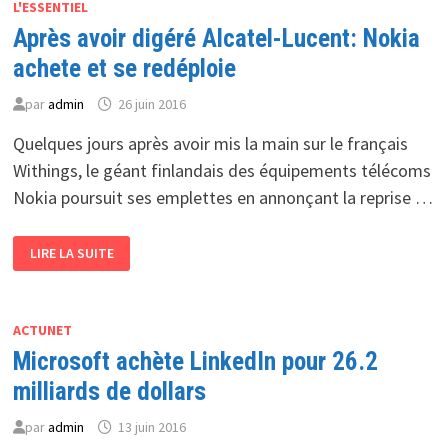
ACHÈTE
L'ESSENTIEL
LINKEDIN
Après avoir digéré Alcatel-Lucent: Nokia
POUR
26.2
MILLIARDS
achete et se redéploie
DE
DOLLARS
par
admin
26 juin 2016
Quelques jours après avoir mis la main sur le français
Withings, le géant finlandais des équipements télécoms
Nokia poursuit ses emplettes en annonçant la reprise …
APRÈS
LIRE LA SUITE
AVOIR
DIGÉRÉ
ALCATEL-
LUCENT:
NOKIA
ACHETE
ACTUNET
ET
Microsoft achète LinkedIn pour 26.2
SE
REDÉPLOIE
milliards de dollars
par
admin
13 juin 2016