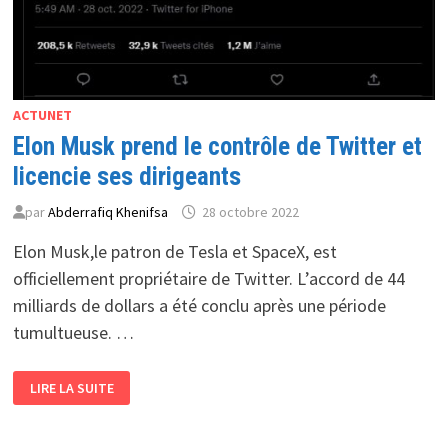
ACTUNET
Elon Musk prend le contrôle de Twitter et
licencie ses dirigeants
par
Abderrafiq Khenifsa
28 octobre 2022
Elon Musk,le patron de Tesla et SpaceX, est
officiellement propriétaire de Twitter. L’accord de 44
milliards de dollars a été conclu après une période
tumultueuse. …
ELON
LIRE LA SUITE
MUSK
PREND
LE
CONTRÔLE