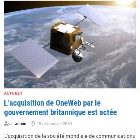
DE
TWITTER
ET
LICENCIE
SES
DIRIGEANTS
ACTUNET
L’acquisition de OneWeb par le
gouvernement britannique est actée
par
admin
15 décembre 2020
L’acquisition de la société mondiale de communications