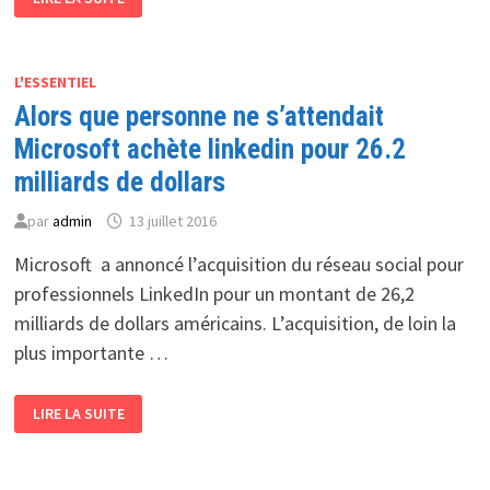
RACHÈTE
4
STUDIOS
DE
JEU
POUR
L'ESSENTIEL
RENFORCER
Alors que personne ne s’attendait
L’OFFRE
XBOX
Microsoft achète linkedin pour 26.2
milliards de dollars
par
admin
13 juillet 2016
Microsoft a annoncé l’acquisition du réseau social pour
professionnels LinkedIn pour un montant de 26,2
milliards de dollars américains. L’acquisition, de loin la
plus importante …
ALORS
LIRE LA SUITE
QUE
PERSONNE
NE
S’ATTENDAIT
MICROSOFT