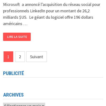
Microsoft a annoncé l’acquisition du réseau social pour
professionnels LinkedIn pour un montant de 26,2
milliards $US. Le géant du logiciel offre 196 dollars
américains …
MICROSOFT
LIRE LA SUITE
ACHÈTE
LINKEDIN
POUR
26.2
MILLIARDS
Pagination
DE
1
2
Suivant
DOLLARS
des
publications
PUBLICITÉ
ARCHIVES
Archives