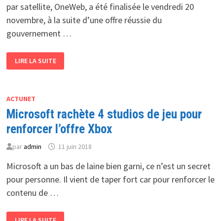
par satellite, OneWeb, a été finalisée le vendredi 20
novembre, à la suite d’une offre réussie du
gouvernement …
L’ACQUISITION
LIRE LA SUITE
DE
ONEWEB
PAR
LE
GOUVERNEMENT
BRITANNIQUE
ACTUNET
EST
Microsoft rachète 4 studios de jeu pour
ACTÉE
renforcer l’offre Xbox
par
admin
11 juin 2018
Microsoft a un bas de laine bien garni, ce n’est un secret
pour personne. Il vient de taper fort car pour renforcer le
contenu de …
MICROSOFT
LIRE LA SUITE