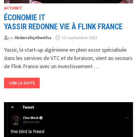
ACTUNET
ÉCONOMIE IT
YASSIR REDONNE VIE À FLINK FRANCE
par
Abderrafiq Khenifsa
12 septembre 2023
Yassir, la start-up algérienne en plein essor spécialisée
dans les services de VTC et de livraison, vient au secours
de Flink France avec un investissement …
ÉCONOMIE
LIRE LA SUITE
IT
YASSIR
REDONNE
VIE
À
FLINK
FRANCE