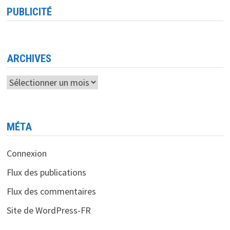
ALGÉRIENNE
PUBLICITÉ
DES
SCIENCES
ET
DES
TECHNOLOGIES
HOMMAGE
AUX
ARCHIVES
FEMMES
DE
SCIENCES
Archives
EN
ALGÉRIE
MÉTA
Connexion
Flux des publications
Flux des commentaires
Site de WordPress-FR