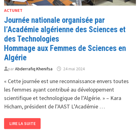
ACTUNET
Journée nationale organisée par
l’Académie algérienne des Sciences et
des Technologies
Hommage aux Femmes de Sciences en
Algérie
par
Abderrafiq Khenifsa
24 mai 2024
« Cette journée est une reconnaissance envers toutes
les femmes ayant contribué au développement
scientifique et technologique de l’Algérie. » – Kara
Hicham, président de l’AAST L’Académie …
JOURNÉE
LIRE LA SUITE
NATIONALE
ORGANISÉE
PAR
L’ACADÉMIE