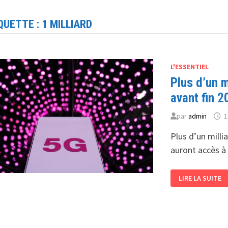
QUETTE :
1 MILLIARD
L'ESSENTIEL
Plus d’un m
avant fin 2
par
admin
1
Plus d’un milli
auront accès à 
PLUS
LIRE LA SUITE
D’UN
MILLIARD
DE
PERSONNES
COUVERTS
PAR
LA