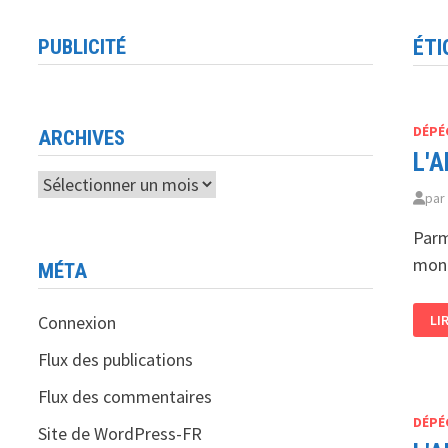
PUBLICITÉ
ÉTI
DÉPÉ
ARCHIVES
L'A
Archives
pa
Parm
mond
MÉTA
L'
Connexion
LI
OB
SO
«??
Flux des publications
Flux des commentaires
DÉPÉ
Site de WordPress-FR