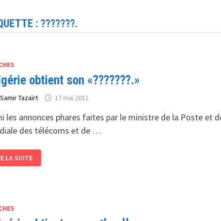
QUETTE :
???????.
CHES
lgérie obtient son «???????.»
r
Samir Tazaïrt
17 mai 2011
i les annonces phares faites par le ministre de la Poste et
iale des télécoms et de …
ALGÉRIE
RE LA SUITE
TIENT
N
?????.»
CHES