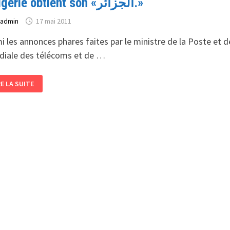
L'Algérie obtient son «الجزائر.»
r
admin
17 mai 2011
i les annonces phares faites par le ministre de la Poste et
iale des télécoms et de …
ALGÉRIE
RE LA SUITE
TIENT
N
«الجزائر.»