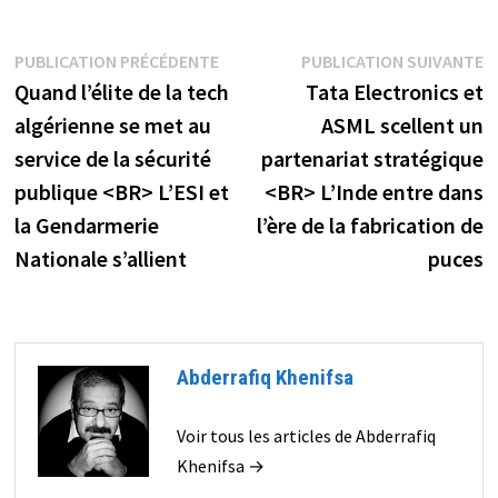
Navigation
Publication
P
PUBLICATION PRÉCÉDENTE
PUBLICATION SUIVANTE
précédente :
s
Quand l’élite de la tech
Tata Electronics et
de
algérienne se met au
ASML scellent un
l’article
service de la sécurité
partenariat stratégique
publique <BR> L’ESI et
<BR> L’Inde entre dans
la Gendarmerie
l’ère de la fabrication de
Nationale s’allient
puces
Abderrafiq Khenifsa
Voir tous les articles de Abderrafiq
Khenifsa →