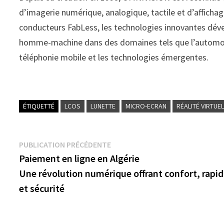
d’imagerie numérique, analogique, tactile et d’affichag
conducteurs FabLess, les technologies innovantes dév
homme-machine dans des domaines tels que l’automobile,
téléphonie mobile et les technologies émergentes.
ÉTIQUETTÉ
LCOS
LUNETTE
MICRO-ECRAN
RÉALITÉ VIRTUE
Navigation
Publication
PUBLICATION PRÉCÉDENTE
précédente :
Paiement en ligne en Algérie
de
Une révolution numérique offrant confort, rapid
l’article
et sécurité