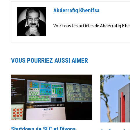
Abderrafiq Khenifsa
Voir tous les articles de Abderrafiq Kh
VOUS POURRIEZ AUSSI AIMER
Shutdown de SLC et Divona