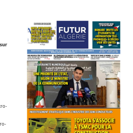
 sur
cro-
ro-