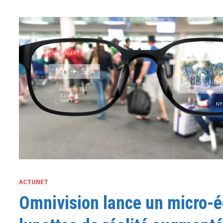
ACTUNET
Omnivision lance un micro-é