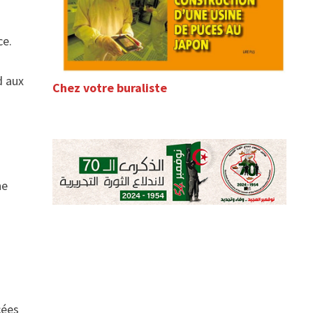
ce.
d aux
Chez votre buraliste
he
cées