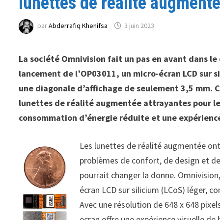
lunettes de réalité augment
par
Abderrafiq Khenifsa
3 juin 2023
La société Omnivision fait un pas en avant dans l
lancement de l’OP03011, un micro-écran LCD sur sil
une diagonale d’affichage de seulement 3,5 mm. C
lunettes de réalité augmentée attrayantes pour le
consommation d’énergie réduite et une expérience
Les lunettes de réalité augmentée ont
problèmes de confort, de design et de
pourrait changer la donne. Omnivision,
écran LCD sur silicium (LCoS) léger, 
Avec une résolution de 648 x 648 pixe
ecran offre une expérience visuelle de