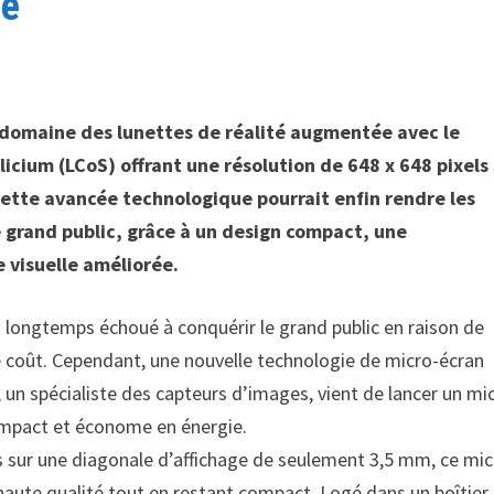
ée
e domaine des lunettes de réalité augmentée avec le
icium (LCoS) offrant une résolution de 648 x 648 pixels
ette avancée technologique pourrait enfin rendre les
 grand public, grâce à un design compact, une
 visuelle améliorée.
 longtemps échoué à conquérir le grand public en raison de
 coût. Cependant, une nouvelle technologie de micro-écran
 un spécialiste des capteurs d’images, vient de lancer un mi
compact et économe en énergie.
ls sur une diagonale d’affichage de seulement 3,5 mm, ce mic
 haute qualité tout en restant compact. Logé dans un boîtier