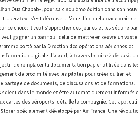
«Alhan Oua Chabab», pour sa cinquième édition dans son nou
. L’opérateur s’est découvert l’âme d’un mélomane mais ce
ur ce choix : il veut s’approcher des jeunes et les séduire pa
 veut gagner un pari fou : celui de mettre en œuvre un vaste
gramme porté par la Direction des opérations aériennes et
ansformation digitale d’abord, à travers la mise à dispositio
jectif de remplacer la documentation papier utilisée dans le
agement de proximité avec les pilotes pour créer du lien et
de partage de documents, de discussions et de formations. I
ils soient dans le monde et être automatiquement informés 
ux cartes des aéroports, détaille la compagnie. Ces applicat
t Store» spécialement développé par Air France. Une révoluti