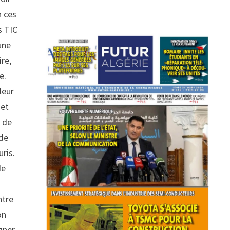
n ces
s TIC
une
ire,
e.
leur
 et
, de
 de
uris.
de
ntre
on
gner