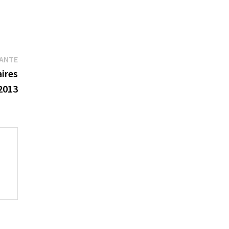
Publication
VANTE
suivante :
aires
2013