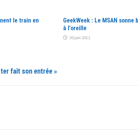
nent le train en
GeekWeek : Le MSAN sonne b
à l’oreille
30 juin 2012
ter fait son entrée
»