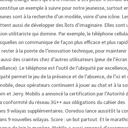
 constitue un exemple à suivre pour notre jeunesse, surtout e
eunes sont à la recherche d’un modèle, voire d’une icône. Le
ttent aussi de développer des îlots d’imaginaire. Elles sont 
sion utilitariste qui domine. Par exemple, le téléphone cellula
esquelles on communique de façon plus efficace et plus rapid
rester à la pointe de l’innovation technique, pour maintenir 
aussi des craintes chez d’autres utilisateurs (peur de l’écran
eillance). Le téléphone est l’outil de l’ubiquité par excellence
ité permet le jeu de la présence et de l’absence, de l’ici et
mobile, deux opérateurs continuent à jouer au chat et à la so
m et Jerry. Mobilis a annoncé la certification par l’Autorité 
la conformité du réseau 3G++ aux obligations du cahier des
ns 9 wilayas supplémentaires. Ooredoo lance aussitôt la co
ns 9 nouvelles wilayas. Score : un but partout. Et le marath
observe de loin le manège. Mobilis a aussi annoncé d’accompa