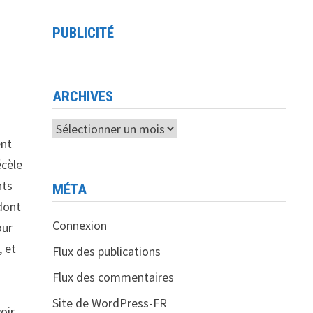
PUBLICITÉ
ARCHIVES
Archives
ent
écèle
nts
MÉTA
dont
Connexion
our
, et
Flux des publications
Flux des commentaires
a
Site de WordPress-FR
oir