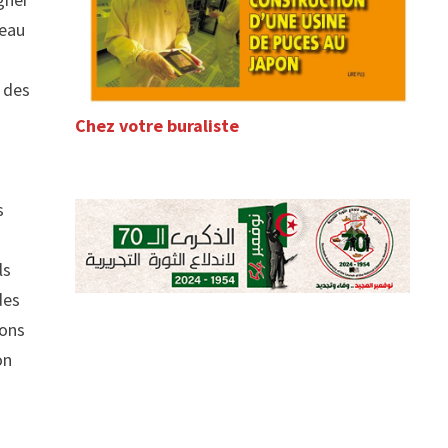
veau
r des
Chez votre buraliste
n
s
ls
des
ions
on