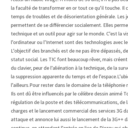
la faculté de transformer en or tout ce qu’il touche. Il
temps de troubles et de désorientation générale. Les j
permettent de se différencier socialement. Elles perme
technique et un outil pour agir sur le monde. C’est la vi
l’ordinateur ou l’Internet sont des technologies avec l
L’objectif des branchés est de ne pas être dépassés, de 
statut social. Les TIC font beaucoup rêver, mais créent 
du clavier, peur de l’aliénation à la technique, de la surv
la suppression apparente du temps et de l’espace.L’ubiqu
l’ailleurs.Pour rester dans le domaine de la téléphonie 
Ils ont dû être influencés par le célèbre dessin animé To
régulation de la poste et des télécommunications, de 
charges et le lancement commercial des services 3G da
attaque et annonce lui aussi le lancement de la 3G++ da
continue, en attendant l’entrée en lice de Djezzy qui 