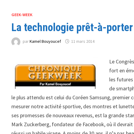
GEEK-WEEK
La technologie prêt-à-porter
par
Kamel Bouyoucef
11 mars 2014
Le Congrès
fort en ém
les future
de smartph
le plus attendu est celui du Coréen Samsung, premier c
mesurer notre activité sportive, des montres et lunettes 
ses promesses de nouveaux revenus, est la grande star
Mark Zuckerberg, fondateur de Facebook, où il devrait e
réussi un habile virage. A moins de 30 ans, il n’a pas b