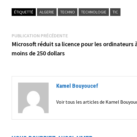
ÉTIQUETTÉ
ALGERIE
TECHNO
TECHNOLOGIE
TIC
Navigation
Publication
PUBLICATION PRÉCÉDENTE
précédente :
Microsoft réduit sa licence pour les ordinateurs 
de
moins de 250 dollars
l’article
Kamel Bouyoucef
Voir tous les articles de Kamel Bouyo