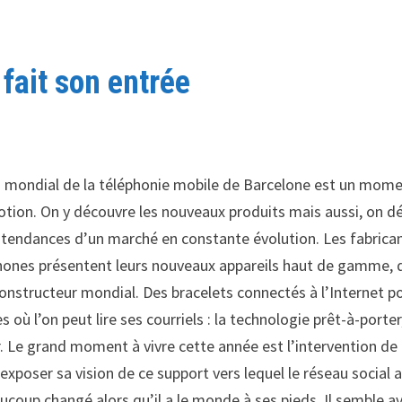
 fait son entrée
 mondial de la téléphonie mobile de Barcelone est un mom
otion. On y découvre les nouveaux produits mais aussi, on d
s tendances d’un marché en constante évolution. Les fabrica
ones présentent leurs nouveaux appareils haut de gamme, 
onstructeur mondial. Des bracelets connectés à l’Internet p
où l’on peut lire ses courriels : la technologie prêt-à-porter
. Le grand moment à vivre cette année est l’intervention de
xposer sa vision de ce support vers lequel le réseau social 
eaucoup changé alors qu’il a le monde à ses pieds. Il semble av