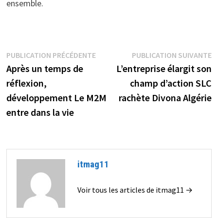
ensemble.
Navigation
Publication
P
PUBLICATION PRÉCÉDENTE
PUBLICATION SUIVANTE
précédente :
s
Après un temps de
L’entreprise élargit son
de
réflexion,
champ d’action SLC
l’article
développement Le M2M
rachète Divona Algérie
entre dans la vie
itmag11
Voir tous les articles de itmag11 →