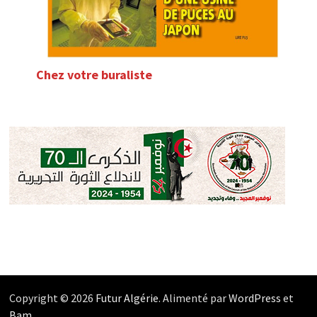
Chez votre buraliste
Copyright © 2026
Futur Algérie
. Alimenté par
WordPress
et
Bam
.