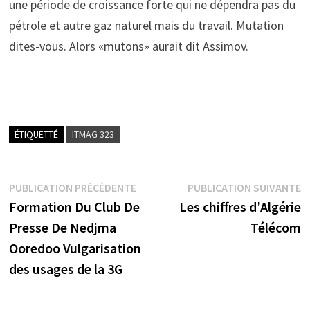
une période de croissance forte qui ne dépendra pas du
pétrole et autre gaz naturel mais du travail. Mutation
dites-vous. Alors «mutons» aurait dit Assimov.
ÉTIQUETTÉ
ITMAG 323
Navigation
Publication
P
PUBLICATION PRÉCÉDENTE
PUBLICATION SUIVANTE
précédente :
s
Formation Du Club De
Les chiffres d'Algérie
de
Presse De Nedjma
Télécom
l’article
Ooredoo Vulgarisation
des usages de la 3G