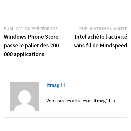
Navigation
Publication
P
PUBLICATION PRÉCÉDENTE
PUBLICATION SUIVANTE
précédente :
s
Windows Phone Store
Intel achète l’activité
de
passe le palier des 200
sans fil de Mindspeed
l’article
000 applications
itmag11
Voir tous les articles de itmag11 →