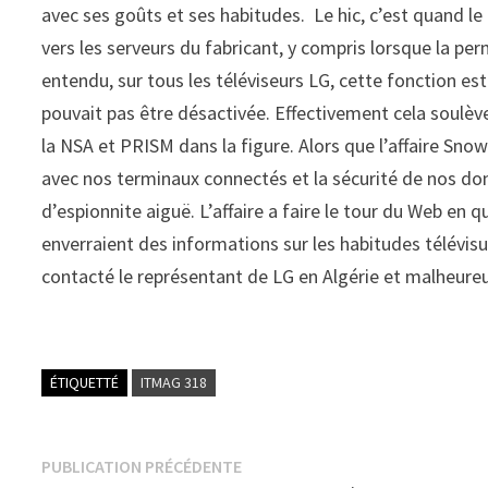
avec ses goûts et ses habitudes. Le hic, c’est quand le
vers les serveurs du fabricant, y compris lorsque la per
entendu, sur tous les téléviseurs LG, cette fonction es
pouvait pas être désactivée. Effectivement cela soulève
la NSA et PRISM dans la figure. Alors que l’affaire Sno
avec nos terminaux connectés et la sécurité de nos donn
d’espionnite aiguë. L’affaire a faire le tour du Web e
enverraient des informations sur les habitudes télévisue
contacté le représentant de LG en Algérie et malheure
ÉTIQUETTÉ
ITMAG 318
Navigation
Publication
PUBLICATION PRÉCÉDENTE