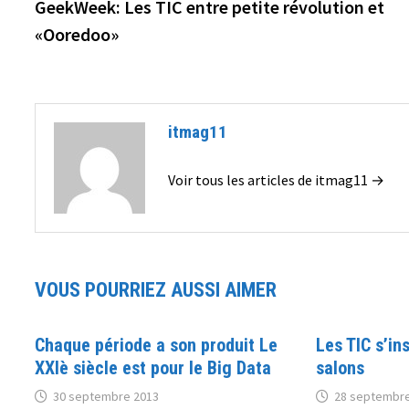
précédente :
GeekWeek: Les TIC entre petite révolution et
de
«Ooredoo»
l’article
itmag11
Voir tous les articles de itmag11 →
VOUS POURRIEZ AUSSI AIMER
Chaque période a son produit Le
Les TIC s’in
XXIè siècle est pour le Big Data
salons
30 septembre 2013
28 septembre