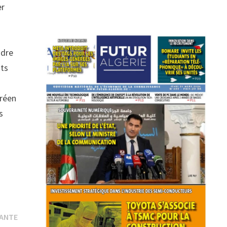
er
ndre
nts
oréen
s
Publication
VANTE