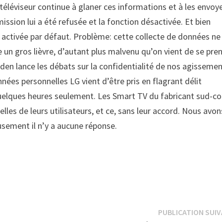
 téléviseur continue à glaner ces informations et à les envoy
mission lui a été refusée et la fonction désactivée. Et bien
t activée par défaut. Problème: cette collecte de données ne
 un gros lièvre, d’autant plus malvenu qu’on vient de se pre
wden lance les débats sur la confidentialité de nos agisseme
ées personnelles LG vient d’être pris en flagrant délit
n quelques heures seulement. Les Smart TV du fabricant sud-c
lles de leurs utilisateurs, et ce, sans leur accord. Nous avon
usement il n’y a aucune réponse.
PUBLICATION SUI