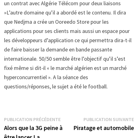
un contrat avec Algérie Télécom pour deux liaisons
»L’autre domaine qu’il a abordé est le contenu. Il dira
que Nedjma a crée un Ooreedo Store pour les
applications pour ses clients mais aussi un espace pour
les développeurs d’application ce qui permettra dira-t-il
de faire baisser la demande en bande passante
internationale. 50/50 semble être l’objectif qu’il s’est
fixé même si dit-il « le marché algérien est un marché
hyperconcurrentiel ». A la séance des
questions/réponses, le sujet a été le football.
Navigation
Publication
P
PUBLICATION PRÉCÉDENTE
PUBLICATION SUIVANTE
précédente :
s
Alors que la 3G peine à
Piratage et automobile
de
être lancer La