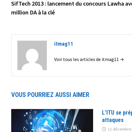
précédente :
SifTech 2013 : lancement du concours Lawha av
de
million DA à la clé
l’article
itmag11
Voir tous les articles de itmag11 →
VOUS POURRIEZ AUSSI AIMER
L’ITU se pré
attaques
11 décembre