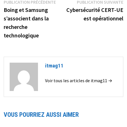
Navigation
Publication
P
PUBLICATION PRÉCÉDENTE
PUBLICATION SUIVANTE
précédente :
s
Boing et Samsung
Cybersécurité CERT-UE
de
s’associent dans la
est opérationnel
l’article
recherche
technologique
itmag11
Voir tous les articles de itmag11 →
VOUS POURRIEZ AUSSI AIMER