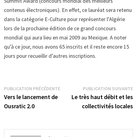
Summit Award (concours mondial des meilleurs
contenus électroniques). En effet, ce lauréat sera retenu
dans la catégorie E-Culture pour représenter l’Algérie
lors de la prochaine édition de ce grand concours
mondial qui aura lieu en mai 2009 au Mexique. A noter
qu’à ce jour, nous avons 65 inscrits et il reste encore 15
jours pour recueillir d’autres inscriptions.
Navigation
Publication
P
PUBLICATION PRÉCÉDENTE
PUBLICATION SUIVANTE
précédente :
s
Vers le lancement de
Le très haut débit et les
de
Ousratic 2.0
collectivités locales
l’article