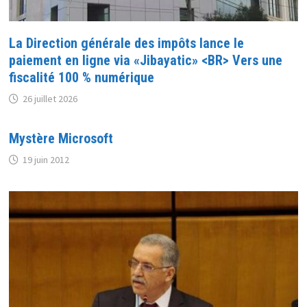
La Direction générale des impôts lance le
paiement en ligne via «Jibayatic» <BR> Vers une
fiscalité 100 % numérique
26 juillet 2026
Mystère Microsoft
19 juin 2012