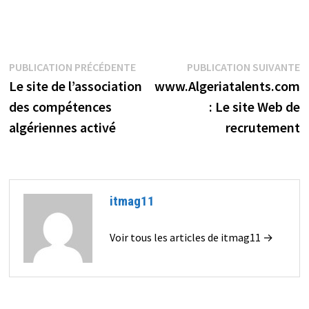
Navigation
Publication
P
PUBLICATION PRÉCÉDENTE
PUBLICATION SUIVANTE
précédente :
s
Le site de l’association
www.Algeriatalents.com
de
des compétences
: Le site Web de
l’article
algériennes activé
recrutement
itmag11
Voir tous les articles de itmag11 →