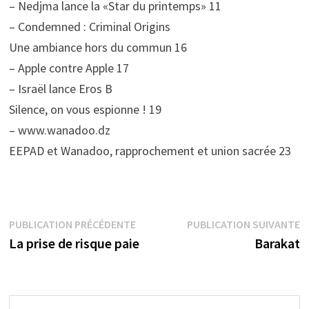
– Nedjma lance la «Star du printemps» 11
– Condemned : Criminal Origins
Une ambiance hors du commun 16
– Apple contre Apple 17
– Israël lance Eros B
Silence, on vous espionne ! 19
– www.wanadoo.dz
EEPAD et Wanadoo, rapprochement et union sacrée 23
Navigation
Publication
P
PUBLICATION PRÉCÉDENTE
PUBLICATION SUIVANTE
précédente :
s
La prise de risque paie
Barakat
de
l’article