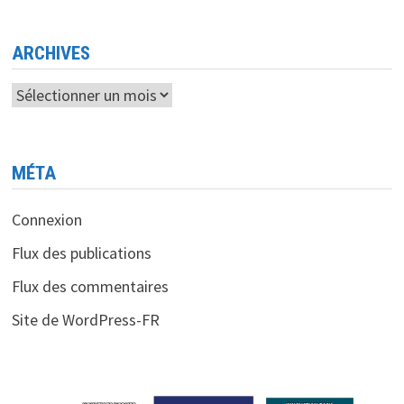
AU
ZOO
A
CHANGÉ
ARCHIVES
LE
MONDE
Archives
MÉTA
Connexion
Flux des publications
Flux des commentaires
Site de WordPress-FR