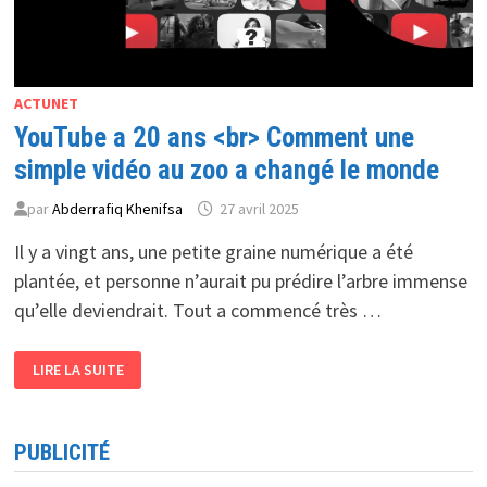
ACTUNET
YouTube a 20 ans <br> Comment une
simple vidéo au zoo a changé le monde
par
Abderrafiq Khenifsa
27 avril 2025
Il y a vingt ans, une petite graine numérique a été
plantée, et personne n’aurait pu prédire l’arbre immense
qu’elle deviendrait. Tout a commencé très …
YOUTUBE
LIRE LA SUITE
A
20
ANS
<BR>
COMMENT
PUBLICITÉ
UNE
SIMPLE
VIDÉO