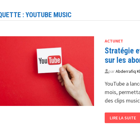
QUETTE :
YOUTUBE MUSIC
ACTUNET
Stratégie 
sur les abo
par
Abderrafiq K
YouTube a lanc
mois, permettan
des clips musi
STRATÉGIE
LIRE LA SUITE
ET
MODÈLE
ÉCONOMIQUE
<BR>
YOUTUBE