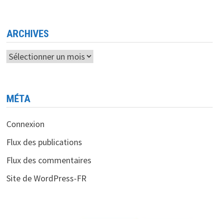
<BR>
UN
PARI
D’AVENIR
DE
ARCHIVES
PRÈS
DE
7
Archives
MILLIARDS
DE
DOLLARS
MÉTA
Connexion
Flux des publications
Flux des commentaires
Site de WordPress-FR