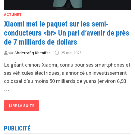
ACTUNET
Xiaomi met le paquet sur les semi-
conducteurs <br> Un pari d’avenir de près
de 7 milliards de dollars
par
Abderrafiq Khenifsa
25 mai 2025
Le géant chinois Xiaomi, connu pour ses smartphones et
ses véhicules électriques, a annoncé un investissement
colossal d’au moins 50 milliards de yuans (environ 6,93
…
XIAOMI
LIRE LA SUITE
MET
LE
PAQUET
SUR
LES
PUBLICITÉ
SEMI-
CONDUCTEURS