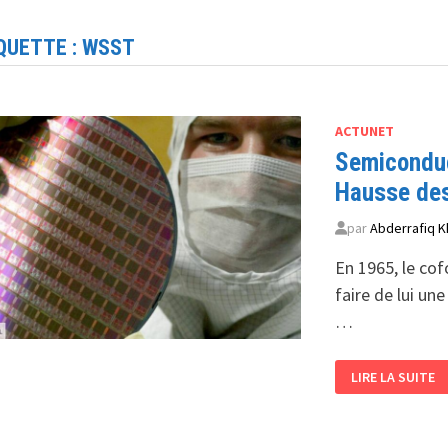
QUETTE :
WSST
ACTUNET
Semiconduc
Hausse des
par
Abderrafiq K
En 1965, le cof
faire de lui une
…
SEMICONDUCT
LIRE LA SUITE
DANS
LE
MONDE
HAUSSE
DES