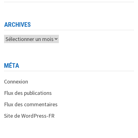
CÉLÈBRE
L’INNOVATION
ET
PROTÈGE
LES
IDÉES
ARCHIVES
Archives
MÉTA
Connexion
Flux des publications
Flux des commentaires
Site de WordPress-FR