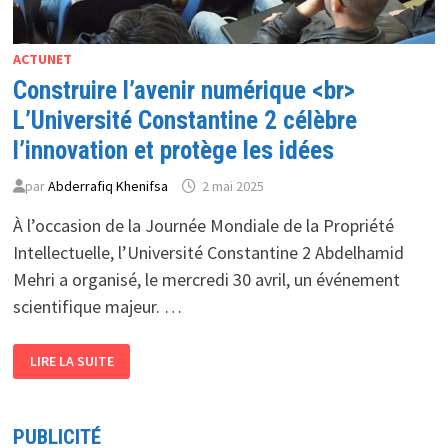
ACTUNET
Construire l’avenir numérique <br>
L’Université Constantine 2 célèbre
l’innovation et protège les idées
par
Abderrafiq Khenifsa
2 mai 2025
À l’occasion de la Journée Mondiale de la Propriété
Intellectuelle, l’Université Constantine 2 Abdelhamid
Mehri a organisé, le mercredi 30 avril, un événement
scientifique majeur. …
CONSTRUIRE
LIRE LA SUITE
L’AVENIR
NUMÉRIQUE
<BR>
L’UNIVERSITÉ
CONSTANTINE
PUBLICITÉ
2