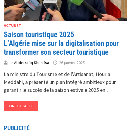
ACTUNET
Saison touristique 2025
L’Algérie mise sur la digitalisation pour
transformer son secteur touristique
par
Abderrafiq Khenifsa
26 janvier 2025
La ministre du Tourisme et de l’Artisanat, Houria
Meddahi, a présenté un plan intégré ambitieux pour
garantir le succès de la saison estivale 2025 en …
SAISON
LIRE LA SUITE
TOURISTIQUE
2025
L’ALGÉRIE
MISE
SUR
PUBLICITÉ
LA