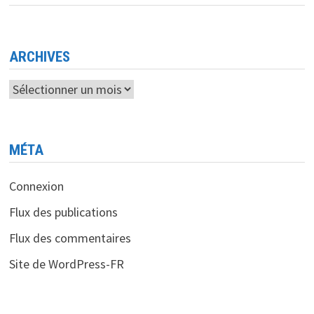
DIGITALISATION
POUR
TRANSFORMER
SON
SECTEUR
TOURISTIQUE
ARCHIVES
Archives
MÉTA
Connexion
Flux des publications
Flux des commentaires
Site de WordPress-FR