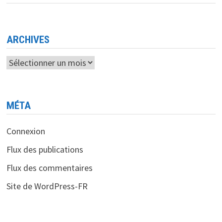
MODERNISER
LE
SECTEUR
DES
ASSURANCES
EN
ARCHIVES
ALGÉRIE
Archives
MÉTA
Connexion
Flux des publications
Flux des commentaires
Site de WordPress-FR