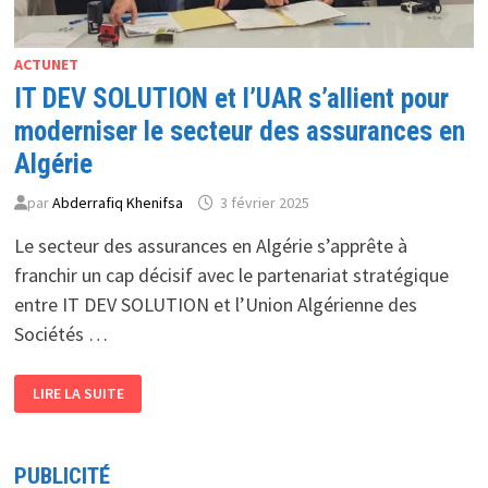
ACTUNET
IT DEV SOLUTION et l’UAR s’allient pour
moderniser le secteur des assurances en
Algérie
par
Abderrafiq Khenifsa
3 février 2025
Le secteur des assurances en Algérie s’apprête à
franchir un cap décisif avec le partenariat stratégique
entre IT DEV SOLUTION et l’Union Algérienne des
Sociétés …
IT
LIRE LA SUITE
DEV
SOLUTION
ET
L’UAR
S’ALLIENT
PUBLICITÉ
POUR