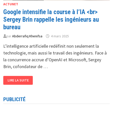
ACTUNET
Google intensifie la course à l’IA <br>
Sergey Brin rappelle les ingénieurs au
bureau
par
Abderrafiq Khenifsa
4 mars 2025
L’intelligence artificielle redéfinit non seulement la
technologie, mais aussi le travail des ingénieurs. Face à
la concurrence accrue d’OpenAI et Microsoft, Sergey
Brin, cofondateur de …
GOOGLE
LIRE LA SUITE
INTENSIFIE
LA
COURSE
À
L’IA
PUBLICITÉ
<BR>
SERGEY
BRIN
RAPPELLE