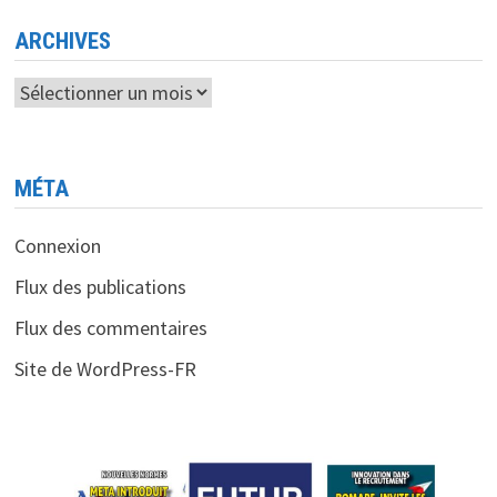
LES
INGÉNIEURS
AU
ARCHIVES
BUREAU
Archives
MÉTA
Connexion
Flux des publications
Flux des commentaires
Site de WordPress-FR