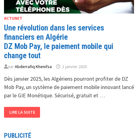
ACTUNET
Une révolution dans les services
financiers en Algérie
DZ Mob Pay, le paiement mobile qui
change tout
par
Abderrafiq Khenifsa
1 janvier 2025
Dès janvier 2025, les Algériens pourront profiter de DZ
Mob Pay, un système de paiement mobile innovant lancé
par le GIE Monétique. Sécurisé, gratuit et …
UNE
LIRE LA SUITE
RÉVOLUTION
DANS
LES
SERVICES
FINANCIERS
PUBLICITÉ
EN