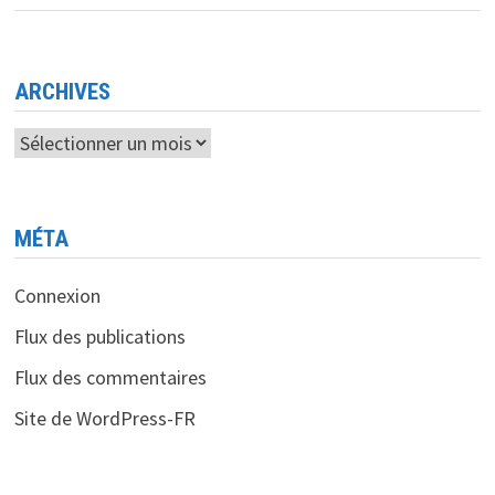
ALGÉRIE
DZ
MOB
PAY,
LE
PAIEMENT
ARCHIVES
MOBILE
QUI
CHANGE
Archives
TOUT
MÉTA
Connexion
Flux des publications
Flux des commentaires
Site de WordPress-FR