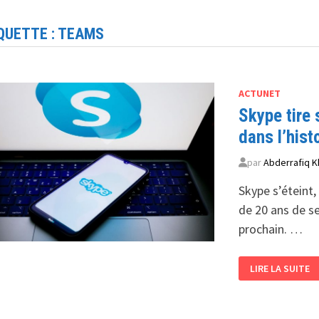
QUETTE :
TEAMS
ACTUNET
Skype tire 
dans l’hist
par
Abderrafiq K
Skype s’éteint,
de 20 ans de se
prochain. …
SKYPE
LIRE LA SUITE
TIRE
SA
RÉVÉRENCE
<BR>
UNE