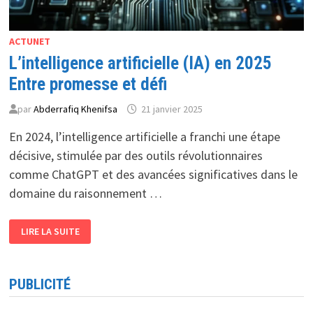
ACTUNET
L’intelligence artificielle (IA) en 2025
Entre promesse et défi
par
Abderrafiq Khenifsa
21 janvier 2025
En 2024, l’intelligence artificielle a franchi une étape
décisive, stimulée par des outils révolutionnaires
comme ChatGPT et des avancées significatives dans le
domaine du raisonnement …
L’INTELLIGENCE
LIRE LA SUITE
ARTIFICIELLE
(IA)
EN
2025
ENTRE
PUBLICITÉ
PROMESSE
ET
DÉFI