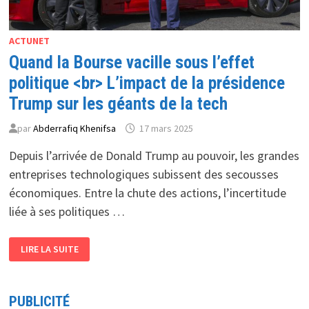
ACTUNET
Quand la Bourse vacille sous l’effet
politique <br> L’impact de la présidence
Trump sur les géants de la tech
par
Abderrafiq Khenifsa
17 mars 2025
Depuis l’arrivée de Donald Trump au pouvoir, les grandes
entreprises technologiques subissent des secousses
économiques. Entre la chute des actions, l’incertitude
liée à ses politiques …
QUAND
LIRE LA SUITE
LA
BOURSE
VACILLE
SOUS
L’EFFET
PUBLICITÉ
POLITIQUE