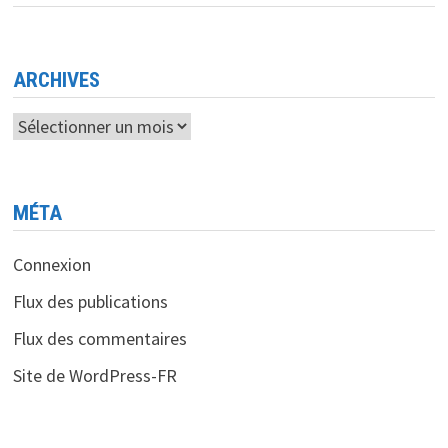
<BR>
L’IMPACT
DE
LA
PRÉSIDENCE
TRUMP
ARCHIVES
SUR
LES
GÉANTS
Archives
DE
LA
TECH
MÉTA
Connexion
Flux des publications
Flux des commentaires
Site de WordPress-FR