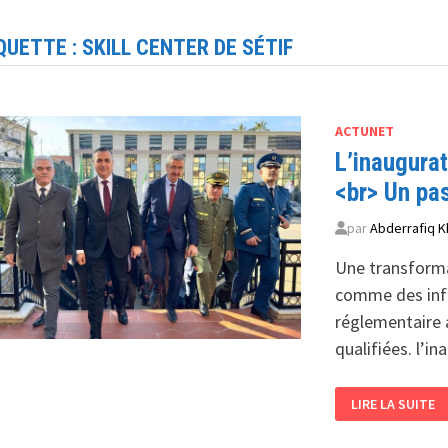
QUETTE :
SKILL CENTER DE SÉTIF
ACTUNET
L’inaugura
<br> Un pas
par
Abderrafiq K
Une transforma
comme des infr
réglementaire 
qualifiées. l’i
L’INAUGURATIO
LIRE LA SUITE
D’UN
CENTRE
DE