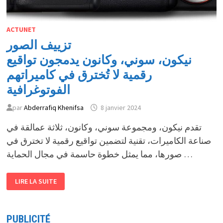
ACTUNET
تزييف الصور
نيكون، سوني، وكانون يدمجون تواقيع
رقمية لا تُخترق في كاميراتهم
الفوتوغرافية
par
Abderrafiq Khenifsa
8 janvier 2024
تقدم نيكون، ومجموعة سوني، وكانون، ثلاثة عمالقة في
صناعة الكاميرات، تقنية لتضمين تواقيع رقمية لا تخترق في
صورها، مما يمثل خطوة حاسمة في مجال الحماية …
تزييف
LIRE LA SUITE
الصور
نيكون،
سوني،
وكانون
يدمجون
PUBLICITÉ
تواقيع