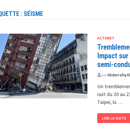
QUETTE :
SÉISME
ACTUNET
Tremblemen
Impact sur
semi-cond
par
Abderrafiq K
Un tremblement
nuit du 20 au 2
Taipei, la …
TREMBLEMENT
LIRE LA SUITE
DE
TERRE
À