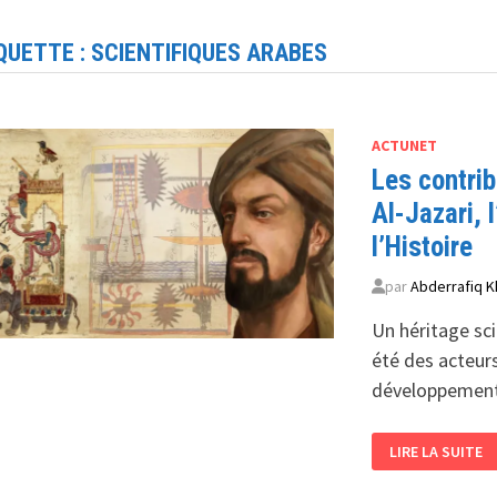
QUETTE :
SCIENTIFIQUES ARABES
ACTUNET
Les contrib
Al-Jazari, 
l’Histoire
par
Abderrafiq K
Un héritage sci
été des acteurs
développement 
LES
LIRE LA SUITE
CONTRIBUTION
DES
SCIENTIFIQUES