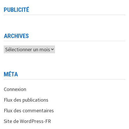
DES
CYBERATTAQUES
PUBLICITÉ
LE
JAPON
SE
MOBILISE
POUR
RENFORCER
LA
ARCHIVES
CYBERSÉCURITÉ
DE
SES
Archives
INFRASTRUCTURES
CRITIQUES
MÉTA
Connexion
Flux des publications
Flux des commentaires
Site de WordPress-FR