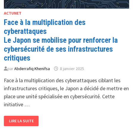
ACTUNET
Face à la multiplication des
cyberattaques
Le Japon se mobilise pour renforcer la
cybersécurité de ses infrastructures
critiques
par
Abderrafiq Khenifsa
8 janvier 2025
Face à la multiplication des cyberattaques ciblant les
infrastructures critiques, le Japon a décidé de mettre en
place une unité spécialisée en cybersécurité. Cette
initiative …
FACE
LIRE LA SUITE
À
LA
MULTIPLICATION